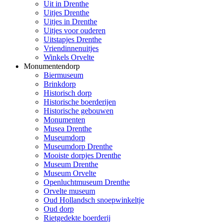
Uit in Drenthe
Uitjes Drenthe
Uitjes in Drenthe
Uitjes voor ouderen
Uitstapjes Drenthe
Vriendinnenuitjes
Winkels Orvelte
Monumentendorp
Biermuseum
Brinkdorp
Historisch dorp
Historische boerderijen
Historische gebouwen
Monumenten
Musea Drenthe
Museumdorp
Museumdorp Drenthe
Mooiste dorpjes Drenthe
Museum Drenthe
Museum Orvelte
Openluchtmuseum Drenthe
Orvelte museum
Oud Hollandsch snoepwinkeltje
Oud dorp
Rietgedekte boerderij