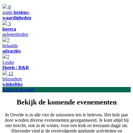
8
gratis
beziens-
waardigheden
3
horeca
gelegenheden
7
betaalde
attracties
7
Leuke
Hotels / B&B
12
bijzondere
winkeltjes
Zoek op de kaart
Bekijk de komende
evenementen
In Orvelte is in alle vier de seizoenen iets te beleven. Het hele jaar
door worden diverse evenementen georganiseerd. Je kunt altijd bij
ons terecht, ook in de winter, voor een leuk en leerzaam dagje uit.
Hieronder vind je de eerstvolgende geplande activiteiten en