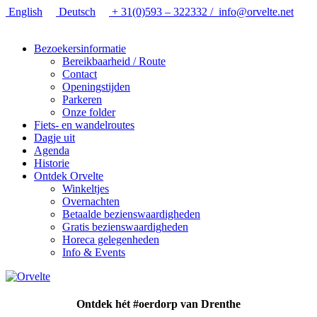
English
Deutsch
+ 31(0)593 – 322332 /
info@orvelte.net
Bezoekersinformatie
Bereikbaarheid / Route
Contact
Openingstijden
Parkeren
Onze folder
Fiets- en wandelroutes
Dagje uit
Agenda
Historie
Ontdek Orvelte
Winkeltjes
Overnachten
Betaalde bezienswaardigheden
Gratis bezienswaardigheden
Horeca gelegenheden
Info & Events
Ontdek hét #oerdorp van Drenthe