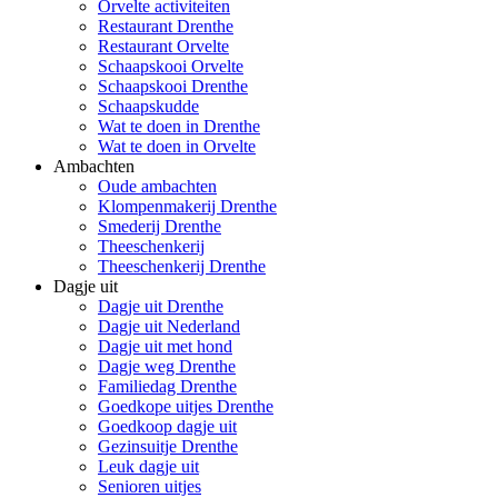
Orvelte activiteiten
Restaurant Drenthe
Restaurant Orvelte
Schaapskooi Orvelte
Schaapskooi Drenthe
Schaapskudde
Wat te doen in Drenthe
Wat te doen in Orvelte
Ambachten
Oude ambachten
Klompenmakerij Drenthe
Smederij Drenthe
Theeschenkerij
Theeschenkerij Drenthe
Dagje uit
Dagje uit Drenthe
Dagje uit Nederland
Dagje uit met hond
Dagje weg Drenthe
Familiedag Drenthe
Goedkope uitjes Drenthe
Goedkoop dagje uit
Gezinsuitje Drenthe
Leuk dagje uit
Senioren uitjes