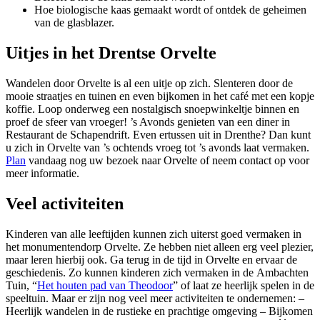
Hoe biologische kaas gemaakt wordt of ontdek de geheimen
van de glasblazer.
Uitjes in het Drentse Orvelte
Wandelen door Orvelte is al een uitje op zich. Slenteren door de
mooie straatjes en tuinen en even bijkomen in het café met een kopje
koffie. Loop onderweg een nostalgisch snoepwinkeltje binnen en
proef de sfeer van vroeger! ’s Avonds genieten van een diner in
Restaurant de Schapendrift. Even ertussen uit in Drenthe? Dan kunt
u zich in Orvelte van ’s ochtends vroeg tot ’s avonds laat vermaken.
Plan
vandaag nog uw bezoek naar Orvelte of neem contact op voor
meer informatie.
Veel activiteiten
Kinderen van alle leeftijden kunnen zich uiterst goed vermaken in
het monumentendorp Orvelte. Ze hebben niet alleen erg veel plezier,
maar leren hierbij ook. Ga terug in de tijd in Orvelte en ervaar de
geschiedenis. Zo kunnen kinderen zich vermaken in de Ambachten
Tuin, “
Het houten pad van Theodoor
” of laat ze heerlijk spelen in de
speeltuin. Maar er zijn nog veel meer activiteiten te ondernemen: –
Heerlijk wandelen in de rustieke en prachtige omgeving – Bijkomen