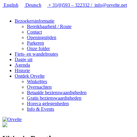
English
Deutsch
+ 31(0)593 – 322332 /
info@orvelte.net
Bezoekersinformatie
Bereikbaarheid / Route
Contact
Openingstijden
Parkeren
Onze folder
Fiets- en wandelroutes
Dagje uit
Agenda
Historie
Ontdek Orvelte
Winkeltjes
Overnachten
Betaalde bezienswaardigheden
Gratis bezienswaardigheden
Horeca gelegenheden
Info & Events