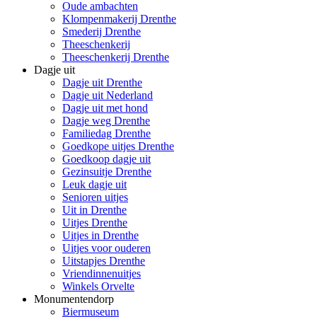
Oude ambachten
Klompenmakerij Drenthe
Smederij Drenthe
Theeschenkerij
Theeschenkerij Drenthe
Dagje uit
Dagje uit Drenthe
Dagje uit Nederland
Dagje uit met hond
Dagje weg Drenthe
Familiedag Drenthe
Goedkope uitjes Drenthe
Goedkoop dagje uit
Gezinsuitje Drenthe
Leuk dagje uit
Senioren uitjes
Uit in Drenthe
Uitjes Drenthe
Uitjes in Drenthe
Uitjes voor ouderen
Uitstapjes Drenthe
Vriendinnenuitjes
Winkels Orvelte
Monumentendorp
Biermuseum