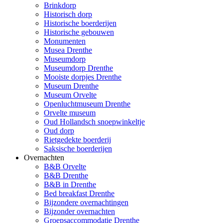
Brinkdorp
Historisch dorp
Historische boerderijen
Historische gebouwen
Monumenten
Musea Drenthe
Museumdorp
Museumdorp Drenthe
Mooiste dorpjes Drenthe
Museum Drenthe
Museum Orvelte
Openluchtmuseum Drenthe
Orvelte museum
Oud Hollandsch snoepwinkeltje
Oud dorp
Rietgedekte boerderij
Saksische boerderijen
Overnachten
B&B Orvelte
B&B Drenthe
B&B in Drenthe
Bed breakfast Drenthe
Bijzondere overnachtingen
Bijzonder overnachten
Groepsaccommodatie Drenthe